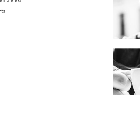
en Sie es!
rts