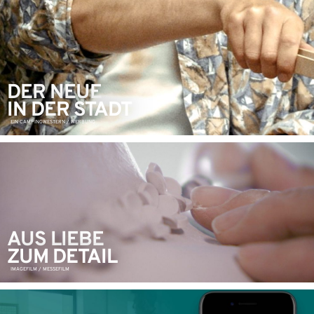
DER NEUE
IN DER STADT
EIN CAMPINGWESTERN / WERBUNG
AUS LIEBE
ZUM DETAIL
IMAGEFILM / MESSEFILM