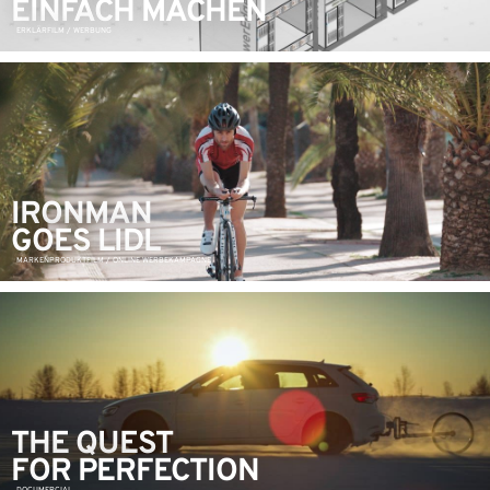
EINFACH MACHEN
ERKLÄRFILM / WERBUNG
IRONMAN
GOES LIDL
MARKENPRODUKTFILM / ONLINE WERBEKAMPAGNE
THE QUEST
FOR PERFECTION