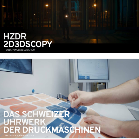
HZDR
2D3DSCOPY
FORSCHUNGSERGEBNISFILM
DAS SCHWEIZER
UHRWERK
DER DRUCKMASCHINEN
IMAGEFILM / PRODUKTFILM