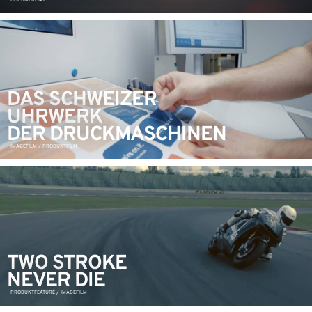
DOCUMERCIAL
DAS SCHWEIZER
UHRWERK
DER DRUCKMASCHINEN
IMAGEFILM / PRODUKTFILM
TWO STROKE
NEVER DIE
PRODUKTFEATURE / IMAGEFILM